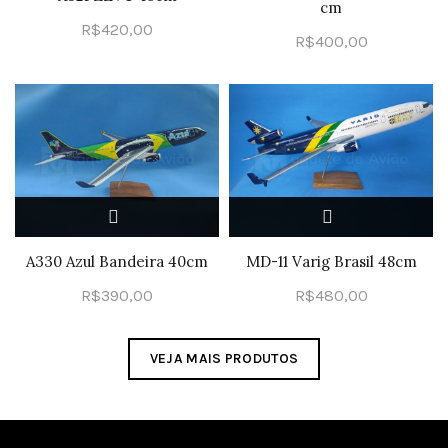
cm
R$
420,00
R$
400,00
A330 Azul Bandeira 40cm
MD-11 Varig Brasil 48cm
R$
390,00
R$
480,00
VEJA MAIS PRODUTOS