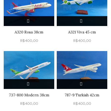
A320 Rosa 38cm
A321 Viva 45 cm
R$
400,00
R$
400,00
737-800 Modern 38cm
787-9 Turkish 42cm
R$
400,00
R$
400,00