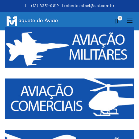
(12) 3351-0612
roberto.rafael@uol.com.br
0