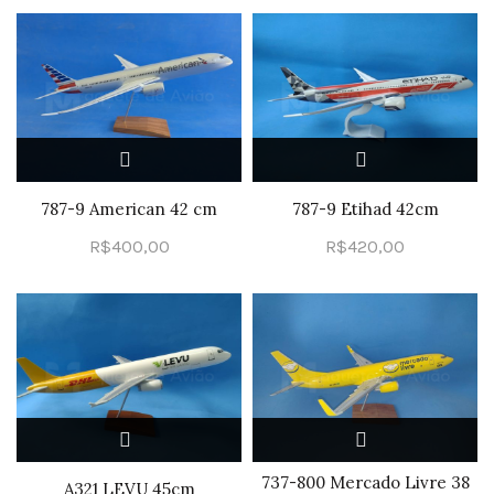
787-9 American 42 cm
787-9 Etihad 42cm
R$
400,00
R$
420,00
737-800 Mercado Livre 38
A321 LEVU 45cm