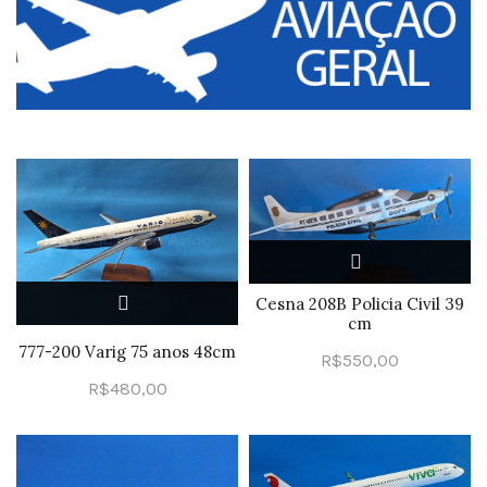
Cesna 208B Policia Civil 39
cm
777-200 Varig 75 anos 48cm
R$
550,00
R$
480,00